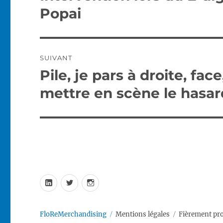
précédente :
l’article
Popai
SUIVANT
Pile, je pars à droite, fa
Publication
suivante :
mettre en scène le hasar
LinkedIn
twitter
Instagram
FloReMerchandising
Mentions légales
Fièrement pr