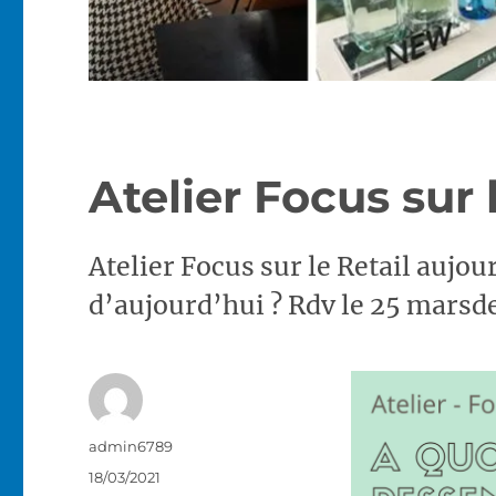
Atelier Focus sur 
Atelier Focus sur le Retail aujou
d’aujourd’hui ? Rdv le 25 marsd
Auteur
admin6789
Publié
18/03/2021