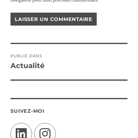
navigateur pour mon prochain commentaire.
Navigation
PUBLIÉ DANS
de
Actualité
l’article
SUIVEZ-MOI
LinkedIn
Instagram