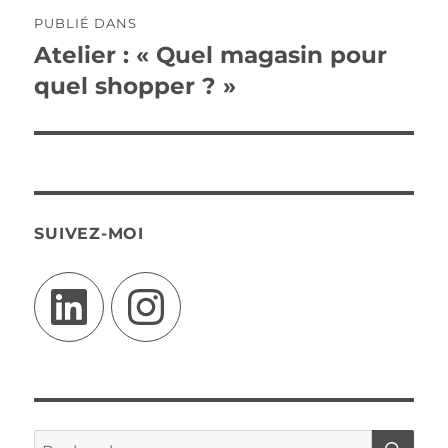
Navigation
PUBLIÉ DANS
de
Atelier : « Quel magasin pour
quel shopper ? »
l’article
SUIVEZ-MOI
LinkedIn
Instagram
RE
Recherche