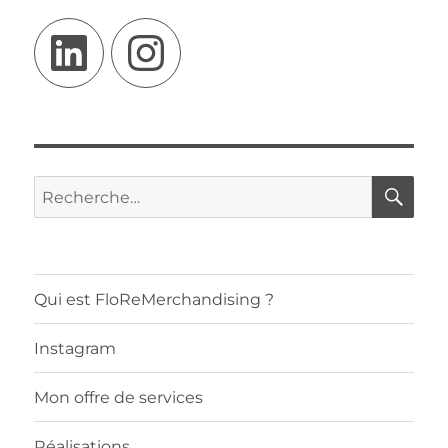
LinkedIn
Instagram
RE
Recherche
pour :
Qui est FloReMerchandising ?
Instagram
Mon offre de services
Réalisations