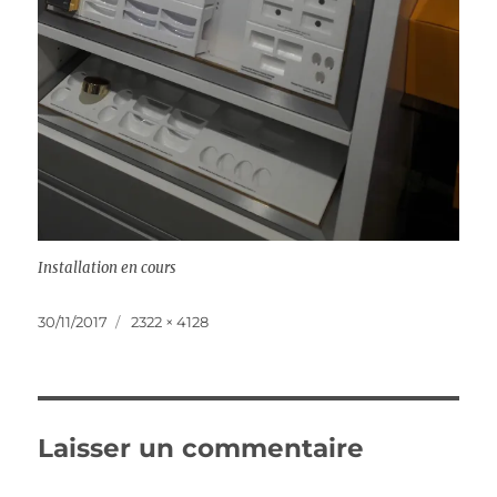
Installation en cours
Publié
Taille
30/11/2017
2322 × 4128
le
réelle
Laisser un commentaire