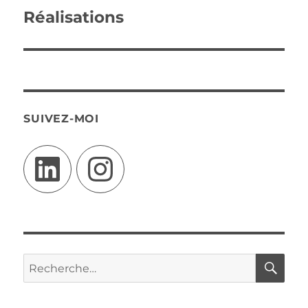
de
Réalisations
l’article
SUIVEZ-MOI
LinkedIn
Instagram
RE
Recherche
pour :