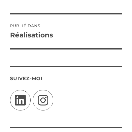
Navigation
PUBLIÉ DANS
de
Réalisations
l’article
SUIVEZ-MOI
LinkedIn
Instagram