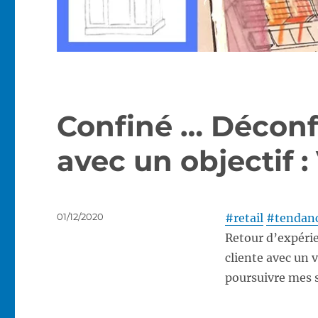
Actualité
Confiné … Déconf
avec un objectif 
Publié
01/12/2020
#retail
#tendan
le
Retour d’expérie
cliente avec un 
poursuivre mes s