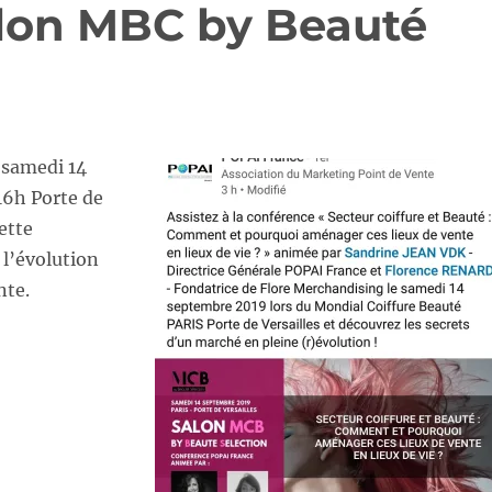
lon MBC by Beauté
 samedi 14
16h Porte de
ette
 l’évolution
nte.