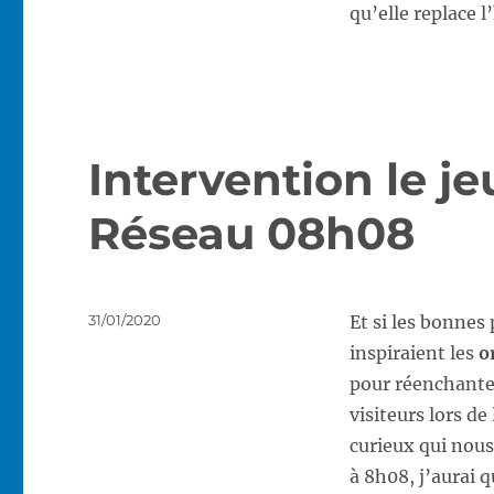
qu’elle replace 
Intervention le je
Réseau 08h08
Publié
31/01/2020
Et si les bonnes 
le
inspiraient les
o
pour réenchanter
visiteurs lors d
curieux qui nous
à 8h08, j’aurai 