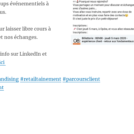
-ups événementiels à
us.
r laisser libre cours à
et nos échanges.
’info sur LinkedIn et
ici
ndising
#
retailtainement
#
parcoursclient
nt