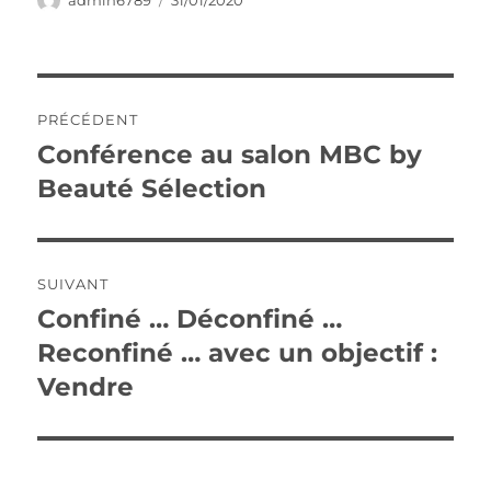
admin6789
31/01/2020
le
Navigation
PRÉCÉDENT
de
Conférence au salon MBC by
Publication
précédente :
Beauté Sélection
l’article
SUIVANT
Confiné … Déconfiné …
Publication
suivante :
Reconfiné … avec un objectif :
Vendre