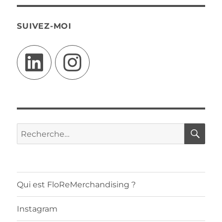
SUIVEZ-MOI
LinkedIn
Instagram
RE
Recherche
pour :
Qui est FloReMerchandising ?
Instagram