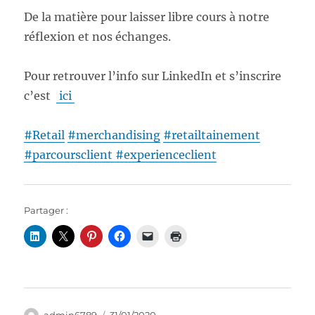
De la matière pour laisser libre cours à notre
réflexion et nos échanges.
Pour retrouver l’info sur LinkedIn et s’inscrire
c’est
ici
#
Retail
#
merchandising
#
retailtainement
#
parcoursclient
#
experienceclient
Partager :
Auteur
Publié